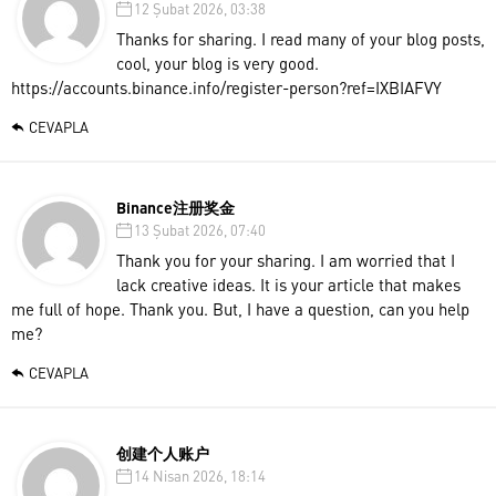
12 Şubat 2026, 03:38
Thanks for sharing. I read many of your blog posts,
cool, your blog is very good.
https://accounts.binance.info/register-person?ref=IXBIAFVY
CEVAPLA
Binance注册奖金
13 Şubat 2026, 07:40
Thank you for your sharing. I am worried that I
lack creative ideas. It is your article that makes
me full of hope. Thank you. But, I have a question, can you help
me?
CEVAPLA
创建个人账户
14 Nisan 2026, 18:14