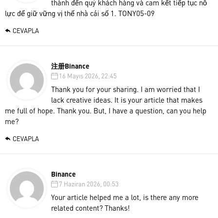
thành đến quý khách hàng và cam kết tiếp tục nỗ
lực để giữ vững vị thế nhà cái số 1. TONY05-09
CEVAPLA
注册Binance
16 Mayıs 2026, 22:45
Thank you for your sharing. I am worried that I
lack creative ideas. It is your article that makes
me full of hope. Thank you. But, I have a question, can you help
me?
CEVAPLA
Binance
7 Haziran 2026, 00:53
Your article helped me a lot, is there any more
related content? Thanks!