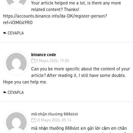
Your article helped me a lot, is there any more
related content? Thanks!
https://accounts.binance.info/da-DK/register-person?
ref=V3MG69RO
CEVAPLA
binance code
3 Mayıs 2026, 19:05
Can you be more specific about the content of your
article? After reading it, I still have some doubts.
Hope you can help me.
CEVAPLA
mã nhận thưởng 888slot
10 Mayıs 2026, 05:14
mã nhận thưởng 888slot
xin gửi lời cảm ơn chân