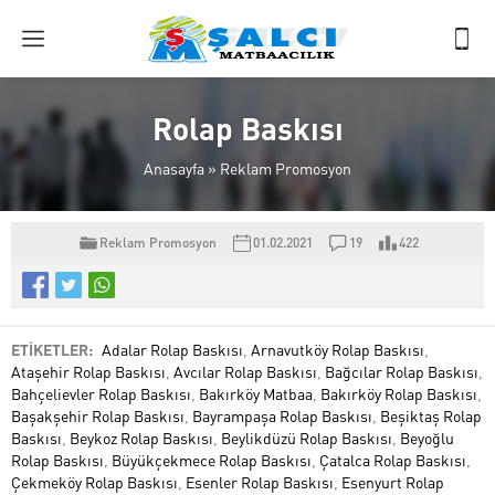
Rolap Baskısı
Anasayfa
»
Reklam Promosyon
Reklam Promosyon
01.02.2021
19
422
ETİKETLER:
Adalar Rolap Baskısı
,
Arnavutköy Rolap Baskısı
,
Ataşehir Rolap Baskısı
,
Avcılar Rolap Baskısı
,
Bağcılar Rolap Baskısı
,
Bahçelievler Rolap Baskısı
,
Bakırköy Matbaa
,
Bakırköy Rolap Baskısı
,
Başakşehir Rolap Baskısı
,
Bayrampaşa Rolap Baskısı
,
Beşiktaş Rolap
Baskısı
,
Beykoz Rolap Baskısı
,
Beylikdüzü Rolap Baskısı
,
Beyoğlu
Rolap Baskısı
,
Büyükçekmece Rolap Baskısı
,
Çatalca Rolap Baskısı
,
Çekmeköy Rolap Baskısı
,
Esenler Rolap Baskısı
,
Esenyurt Rolap