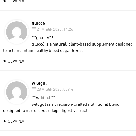
CEVAPLA
gluco6
21 Aralık 2025, 14:26
**gluco6**
gluco6 is a natural, plant-based supplement designed
to help maintain healthy blood sugar levels.
CEVAPLA
wildgut
28 Aralık 2025, 00:14
**wildgut**
wildgut is a precision-crafted nutritional blend
designed to nurture your dogs digestive tract.
CEVAPLA