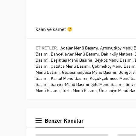
kaan ve samet
ETİKETLER:
Adalar Menü Basımı
,
Arnavutköy Menü 
Basımı
,
Bahçelievler Menü Basımı
,
Bakırköy Matbaa
,
Basımı
,
Beşiktaş Menü Basımı
,
Beykoz Menü Basımı
,
Basımı
,
Çatalca Menü Basımı
,
Çekmeköy Menü Basım
Menü Basımı
,
Gaziosmanpaşa Menü Basımı
,
Güngören
Basımı
,
Kartal Menü Basımı
,
Küçükçekmece Menü Ba
Basımı
,
Sarıyer Menü Basımı
,
Şile Menü Basımı
,
Siliv
Menü Basımı
,
Tuzla Menü Basımı
,
Ümraniye Menü Bas
Benzer Konular