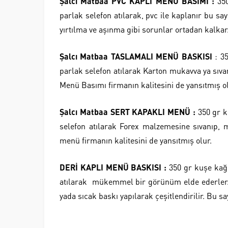
Şalcı Matbaa PVC KAPLI MENÜ BASIMI :
350
parlak selefon atılarak, pvc ile kaplanır bu s
yırtılma ve aşınma gibi sorunlar ortadan kalkar
Şalcı Matbaa TASLAMALI MENÜ BASKISI
: 35
parlak selefon atılarak Karton mukavva ya sı
Menü Basımı firmanın kalitesini de yansıtmış ol
Şalcı Matbaa SERT KAPAKLI MENÜ :
350 gr k
selefon atılarak Forex malzemesine sıvanıp,
menü firmanın kalitesini de yansıtmış olur.
DERİ KAPLI MENÜ BASKISI :
350 gr kuşe kağı
atılarak mükemmel bir görünüm elde ederler. 
yada sıcak baskı yapılarak çeşitlendirilir. Bu s