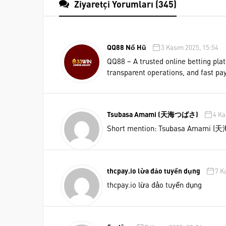
Ziyaretçi Yorumları (345)
QQ88 Nổ Hũ
3 Kasım 2025, 15:54
QQ88 – A trusted online betting plat
transparent operations, and fast pa
Tsubasa Amami (天海つばさ)
4 Ka
Short mention: Tsubasa Amami
thcpay.io lừa đảo tuyển dụng
7 K
thcpay.io lừa đảo tuyển dụng