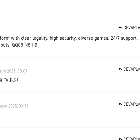
CEVAPL
form with clear legality, high security, diverse games, 24/7 support,
youts.
QQ88 Nổ Hũ
CEVAPL
sım 2025, 08:07
 (天海つばさ)
CEVAPL
asım 2025, 03:51
CEVAPL