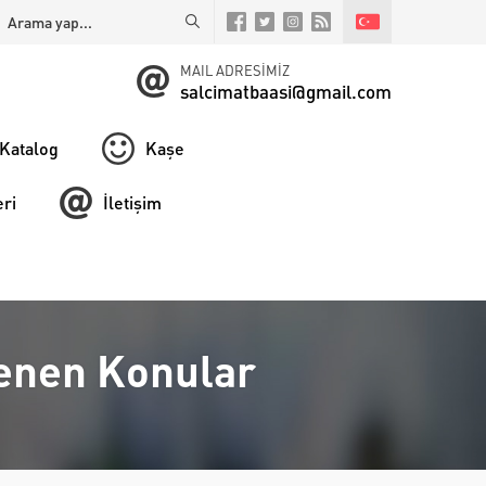
MAIL ADRESİMİZ
salcimatbaasi@gmail.com
Katalog
Kaşe
ri
İletişim
lenen Konular