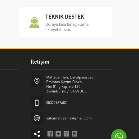
TEKNİK DESTEK
Buraya kısa bir açıklama
ekleyebilirsiniz.
İletişim
Şalcı Matbaa
Maltepe mah. Davutpaşa cad.
Emintaş Kazım Dinçol
No: 81 iç kapı no:131
Zeytinburnu / İSTANBUL
05322937602
Cevap Yaz
salcimatbaaniz@gmail.com