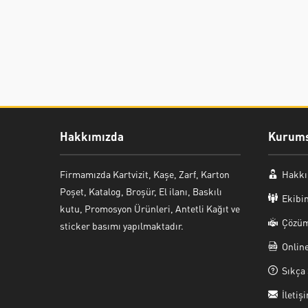
Hakkımızda
Kurums
Firmamızda Kartvizit, Kaşe, Zarf, Karton
Hakkı
Poşet, Katalog, Broşür, El ilanı, Baskılı
Ekibi
kutu, Promosyon Ürünleri, Antetli Kağıt ve
Çözüm
sticker basımı yapılmaktadır.
Onlin
Sıkça 
İletiş