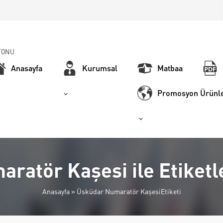
FONU
Anasayfa
Kurumsal
Matbaa
Promosyon Ürünle
ratör Kaşesi ile Etiket
Anasayfa
»
Üsküdar Numaratör KaşesiEtiketi