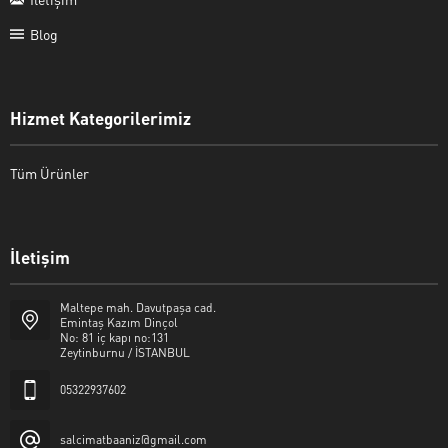
Blog
Hizmet Kategorilerimiz
Tüm Ürünler
İletişim
Şalcı Matbaa
Maltepe mah. Davutpaşa cad.
Emintaş Kazım Dinçol
No: 81 iç kapı no:131
Zeytinburnu / İSTANBUL
05322937602
Cevap Yaz
salcimatbaaniz@gmail.com