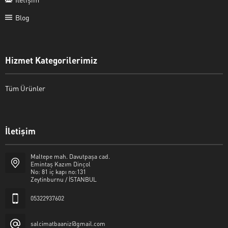
Blog
Hizmet Kategorilerimiz
Tüm Ürünler
İletişim
Şalcı Matbaa
Maltepe mah. Davutpaşa cad.
Emintaş Kazım Dinçol
No: 81 iç kapı no:131
Zeytinburnu / İSTANBUL
05322937602
Cevap Yaz
salcimatbaaniz@gmail.com