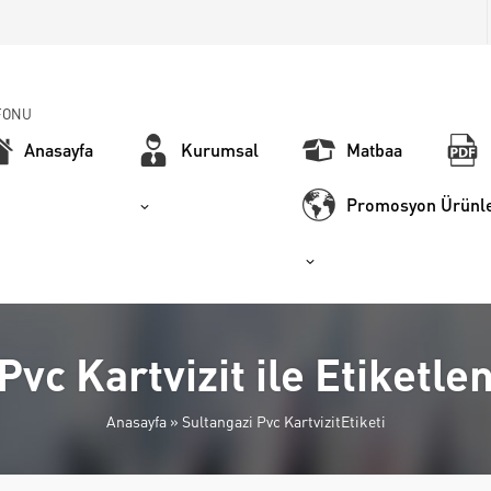
FONU
Anasayfa
Kurumsal
Matbaa
Promosyon Ürünle
Pvc Kartvizit ile Etiketl
Anasayfa
»
Sultangazi Pvc KartvizitEtiketi