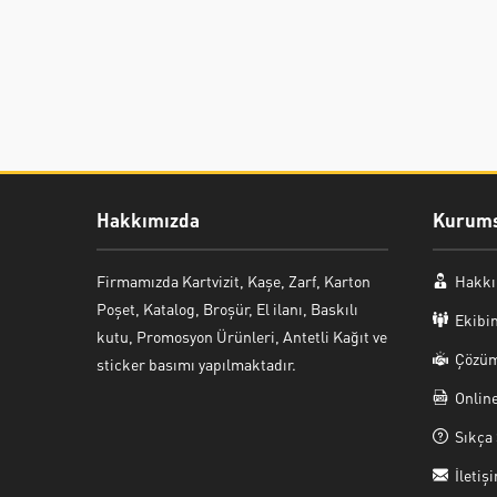
Hakkımızda
Kurums
Firmamızda Kartvizit, Kaşe, Zarf, Karton
Hakkı
Poşet, Katalog, Broşür, El ilanı, Baskılı
Ekibi
kutu, Promosyon Ürünleri, Antetli Kağıt ve
Çözüm
sticker basımı yapılmaktadır.
Onlin
Sıkça 
İletiş