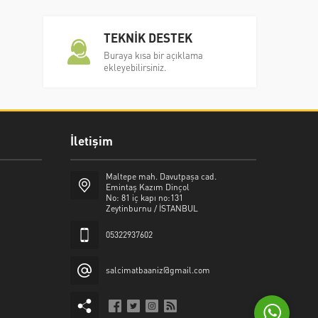
TEKNİK DESTEK
Buraya kısa bir açıklama
ekleyebilirsiniz.
İletişim
Şalcı Matbaa
Maltepe mah. Davutpaşa cad.
Emintaş Kazım Dinçol
No: 81 iç kapı no:131
Zeytinburnu / İSTANBUL
05322937602
Cevap Yaz
salcimatbaaniz@gmail.com