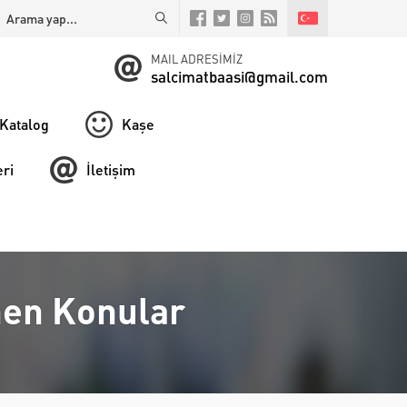
MAIL ADRESİMİZ
salcimatbaasi@gmail.com
Katalog
Kaşe
ri
İletişim
enen Konular