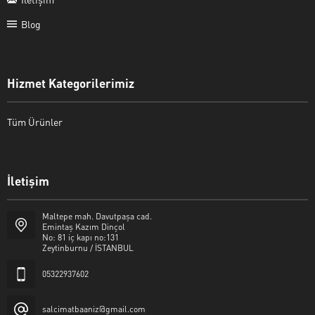
Blog
Hizmet Kategorilerimiz
Tüm Ürünler
İletişim
Şalcı Matbaa
Maltepe mah. Davutpaşa cad.
Emintaş Kazım Dinçol
No: 81 iç kapı no:131
Zeytinburnu / İSTANBUL
05322937602
Cevap Yaz
salcimatbaaniz@gmail.com