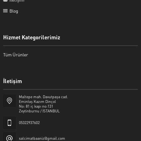
Blog
Hizmet Kategorilerimiz
Tüm Ürünler
İletişim
Şalcı Matbaa
Maltepe mah. Davutpaşa cad.
Emintaş Kazım Dinçol
No: 81 iç kapı no:131
Zeytinburnu / İSTANBUL
05322937602
Cevap Yaz
salcimatbaaniz@gmail.com