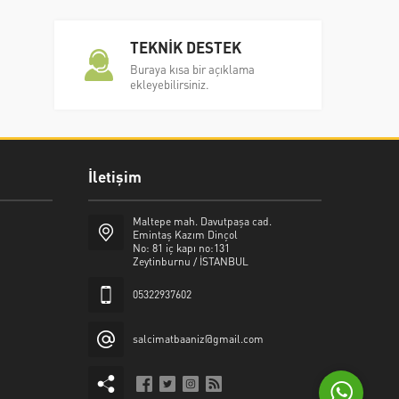
TEKNİK DESTEK
Buraya kısa bir açıklama
ekleyebilirsiniz.
İletişim
Şalcı Matbaa
Maltepe mah. Davutpaşa cad.
Emintaş Kazım Dinçol
No: 81 iç kapı no:131
Zeytinburnu / İSTANBUL
05322937602
Cevap Yaz
salcimatbaaniz@gmail.com