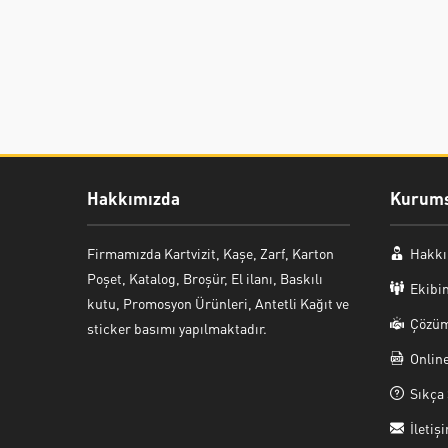
Hakkımızda
Kurums
Firmamızda Kartvizit, Kaşe, Zarf, Karton
Hakkı
Poşet, Katalog, Broşür, El ilanı, Baskılı
Ekibi
kutu, Promosyon Ürünleri, Antetli Kağıt ve
Çözüm
sticker basımı yapılmaktadır.
Onlin
Sıkça 
İletiş