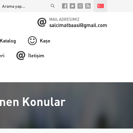
MAIL ADRESİMİZ
salcimatbaasi@gmail.com
Katalog
Kaşe
ri
İletişim
lenen Konular