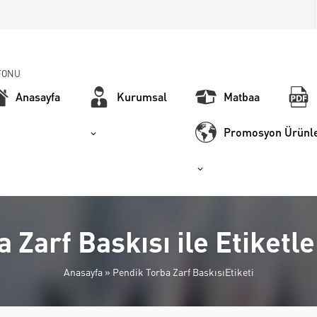
FONU
Anasayfa
Kurumsal
Matbaa
Promosyon Ürünle
 Zarf Baskısı ile Etiket
Anasayfa
»
Pendik Torba Zarf BaskısıEtiketi