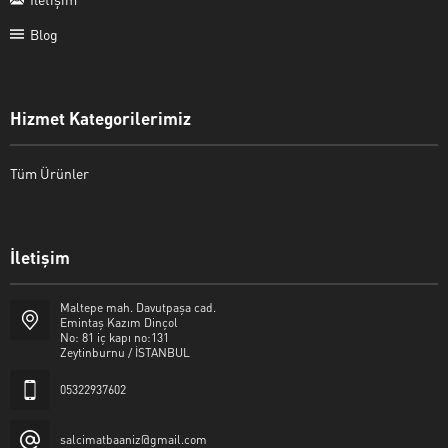
Blog
Hizmet Kategorilerimiz
Tüm Ürünler
İletişim
Şalcı Matbaa
Maltepe mah. Davutpaşa cad.
Emintaş Kazım Dinçol
No: 81 iç kapı no:131
Zeytinburnu / İSTANBUL
05322937602
Cevap Yaz
salcimatbaaniz@gmail.com