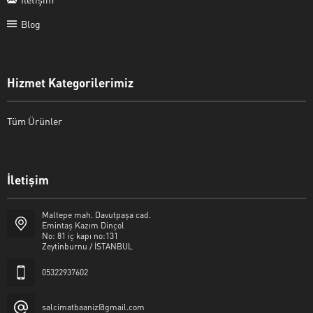
Blog
Hizmet Kategorilerimiz
Tüm Ürünler
İletişim
Şalcı Matbaa
Maltepe mah. Davutpaşa cad.
Emintaş Kazım Dinçol
No: 81 iç kapı no:131
Zeytinburnu / İSTANBUL
05322937602
Cevap Yaz
salcimatbaaniz@gmail.com