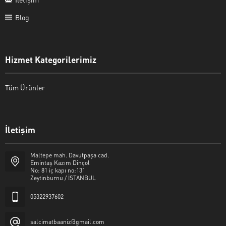
Blog
Hizmet Kategorilerimiz
Tüm Ürünler
İletişim
Şalcı Matbaa
Maltepe mah. Davutpaşa cad.
Emintaş Kazım Dinçol
No: 81 iç kapı no:131
Zeytinburnu / İSTANBUL
05322937602
Cevap Yaz
salcimatbaaniz@gmail.com