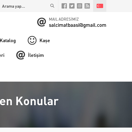
MAIL ADRESİMİZ
salcimatbaasi@gmail.com
Katalog
Kaşe
ri
İletişim
enen Konular