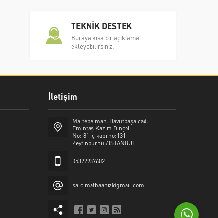
TEKNİK DESTEK
Buraya kısa bir açıklama
ekleyebilirsiniz.
İletişim
Şalcı Matbaa
Maltepe mah. Davutpaşa cad.
Emintaş Kazım Dinçol
No: 81 iç kapı no:131
Zeytinburnu / İSTANBUL
05322937602
Cevap Yaz
salcimatbaaniz@gmail.com