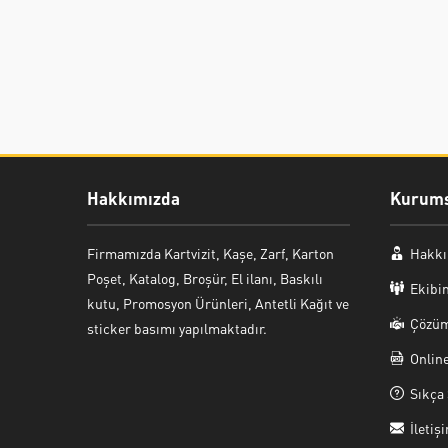
Hakkımızda
Kurums
Firmamızda Kartvizit, Kaşe, Zarf, Karton
Hakkı
Poşet, Katalog, Broşür, El ilanı, Baskılı
Ekibi
kutu, Promosyon Ürünleri, Antetli Kağıt ve
Çözüm
sticker basımı yapılmaktadır.
Onlin
Sıkça 
İletiş