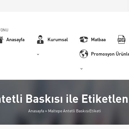
FONU
Anasayfa
Kurumsal
Matbaa
Promosyon Ürünle
etli Baskısı ile Etiketl
Anasayfa
»
Maltepe Antetli BaskısıEtiketi