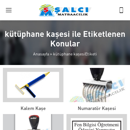
kütüphane kaşesi ile Etiketlenen
Konular
Anasayfa
»
kütüphane kaşesiEtiketi
Kalem Kaşe
Numaratör Kaşesi