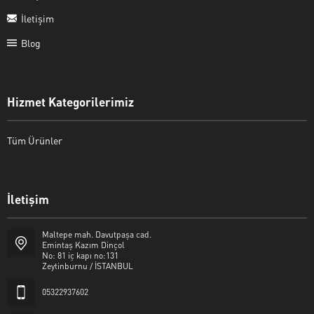
İletişim
Blog
Hizmet Kategorilerimiz
Tüm Ürünler
İletişim
Şalcı Matbaa
Maltepe mah. Davutpaşa cad.
Emintaş Kazım Dinçol
No: 81 iç kapı no:131
Zeytinburnu / İSTANBUL
05322937602
Cevap Yaz