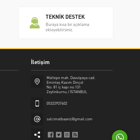
TEKNİK DESTEK
Buraya kısa bir açıklama
ekleyebilirsiniz.
İletişim
Şalcı Matbaa
Maltepe mah. Davutpaşa cad.
Emintaş Kazım Dinçol
No: 81 iç kapı no:131
Zeytinburnu / İSTANBUL
05322937602
Cevap Yaz
salcimatbaaniz@gmail.com