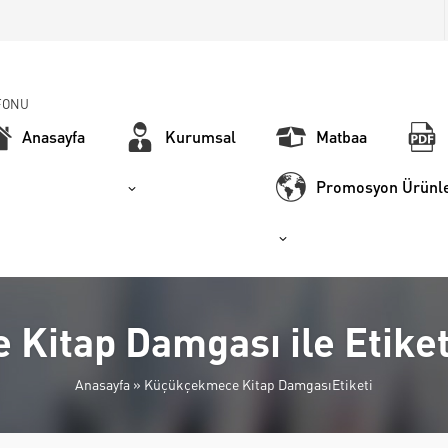
FONU
Anasayfa
Kurumsal
Matbaa
Promosyon Ürünle
Kitap Damgası ile Etike
Anasayfa
»
Küçükçekmece Kitap DamgasıEtiketi