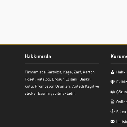
Hakkımızda
Kurums
Firmamızda Kartvizit, Kaşe, Zarf, Karton
Hakkı
Poşet, Katalog, Broşür, El ilanı, Baskılı
Ekibi
kutu, Promosyon Ürünleri, Antetli Kağıt ve
Çözüm
sticker basımı yapılmaktadır.
Onlin
Sıkça 
İletiş