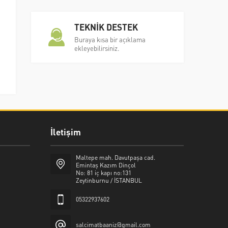
TEKNİK DESTEK
Buraya kısa bir açıklama
ekleyebilirsiniz.
İletişim
Şalcı Matbaa
Maltepe mah. Davutpaşa cad.
Emintaş Kazım Dinçol
No: 81 iç kapı no:131
Zeytinburnu / İSTANBUL
05322937602
Cevap Yaz
salcimatbaaniz@gmail.com