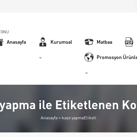
FONU
Anasayfa
Kurumsal
Matbaa
Promosyon Ürünle
yapma ile Etiketlenen K
Anasayfa
»
kaşe yapmaEtiketi