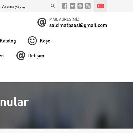
MAIL ADRESİMİZ
salcimatbaasi@gmail.com
Katalog
Kaşe
ri
İletişim
onular