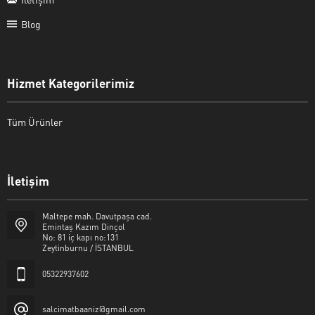
Blog
Hizmet Kategorilerimiz
Tüm Ürünler
İletişim
Şalcı Matbaa
Maltepe mah. Davutpaşa cad.
Emintaş Kazım Dinçol
No: 81 iç kapı no:131
Zeytinburnu / İSTANBUL
05322937602
Cevap Yaz
salcimatbaaniz@gmail.com