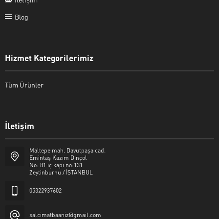
Blog
Hizmet Kategorilerimiz
Tüm Ürünler
İletişim
Şalcı Matbaa
Maltepe mah. Davutpaşa cad.
Emintaş Kazım Dinçol
No: 81 iç kapı no:131
Zeytinburnu / İSTANBUL
05322937602
Cevap Yaz
salcimatbaaniz@gmail.com