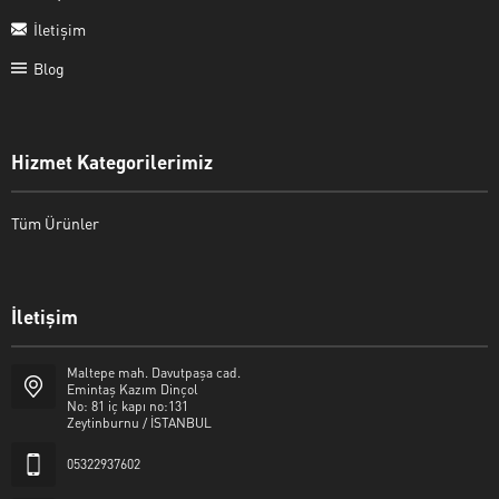
İletişim
Blog
Hizmet Kategorilerimiz
Tüm Ürünler
İletişim
Şalcı Matbaa
Maltepe mah. Davutpaşa cad.
Emintaş Kazım Dinçol
No: 81 iç kapı no:131
Zeytinburnu / İSTANBUL
05322937602
Cevap Yaz