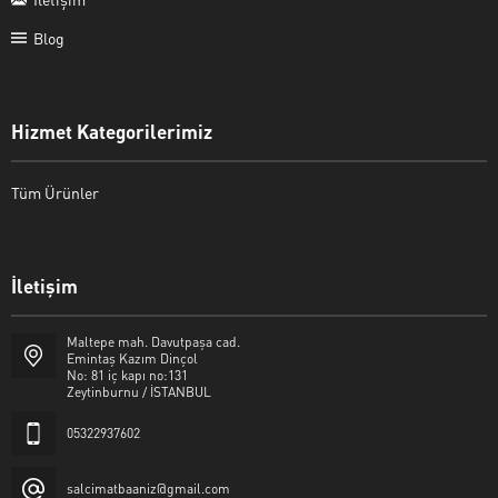
Blog
Hizmet Kategorilerimiz
Tüm Ürünler
İletişim
Şalcı Matbaa
Maltepe mah. Davutpaşa cad.
Emintaş Kazım Dinçol
No: 81 iç kapı no:131
Zeytinburnu / İSTANBUL
05322937602
Cevap Yaz
salcimatbaaniz@gmail.com