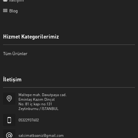
Blog
Hizmet Kategorilerimiz
Tüm Ürünler
İletişim
Şalcı Matbaa
Maltepe mah. Davutpaşa cad.
Emintaş Kazım Dinçol
No: 81 iç kapı no:131
Zeytinburnu / İSTANBUL
05322937602
Cevap Yaz
salcimatbaaniz@gmail.com