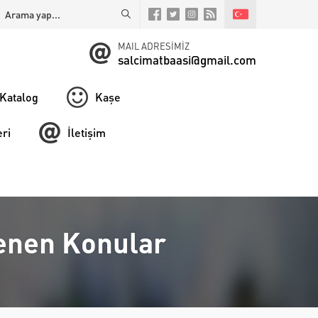
MAIL ADRESİMİZ
salcimatbaasi@gmail.com
Katalog
Kaşe
ri
İletişim
tlenen Konular