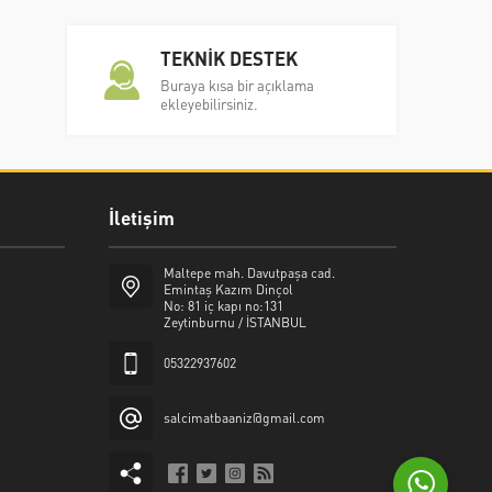
TEKNİK DESTEK
Buraya kısa bir açıklama
ekleyebilirsiniz.
İletişim
Şalcı Matbaa
Maltepe mah. Davutpaşa cad.
Emintaş Kazım Dinçol
No: 81 iç kapı no:131
Zeytinburnu / İSTANBUL
05322937602
Cevap Yaz
salcimatbaaniz@gmail.com