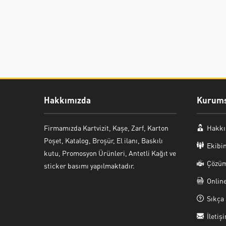
Hakkımızda
Kurums
Firmamızda Kartvizit, Kaşe, Zarf, Karton
Hakkı
Poşet, Katalog, Broşür, El ilanı, Baskılı
Ekibi
kutu, Promosyon Ürünleri, Antetli Kağıt ve
Çözüm
sticker basımı yapılmaktadır.
Onlin
Sıkça 
İletiş