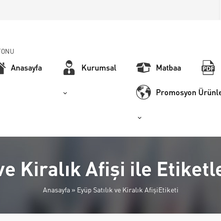
FONU
Anasayfa
Kurumsal
Matbaa
Promosyon Ürünle
ve Kiralık Afişi ile Etike
Anasayfa
»
Eyüp Satılık ve Kiralık AfişiEtiketi