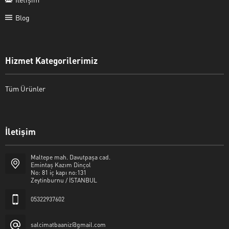
Blog
Hizmet Kategorilerimiz
Tüm Ürünler
İletişim
Şalcı Matbaa
Maltepe mah. Davutpaşa cad.
Emintaş Kazım Dinçol
No: 81 iç kapı no:131
Zeytinburnu / İSTANBUL
05322937602
Cevap Yaz
salcimatbaaniz@gmail.com