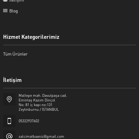
Blog
Hizmet Kategorilerimiz
Tüm Ürünler
İletişim
Şalcı Matbaa
Maltepe mah. Davutpaşa cad.
Emintaş Kazım Dinçol
No: 81 iç kapı no:131
Zeytinburnu / İSTANBUL
05322937602
Cevap Yaz
salcimatbaaniz@gmail.com