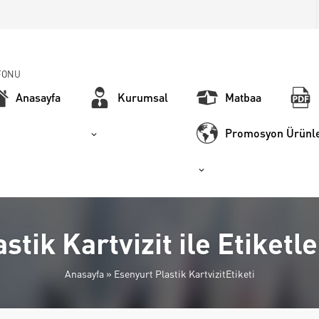
FONU
Anasayfa
Kurumsal
Matbaa
Promosyon Ürünle
stik Kartvizit ile Etiket
Anasayfa
»
Esenyurt Plastik KartvizitEtiketi