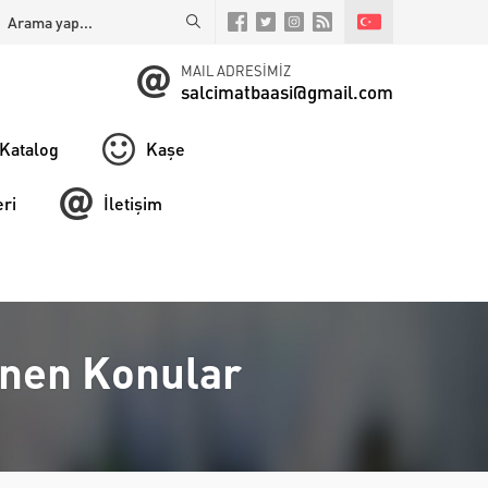
MAIL ADRESİMİZ
salcimatbaasi@gmail.com
Katalog
Kaşe
ri
İletişim
lenen Konular