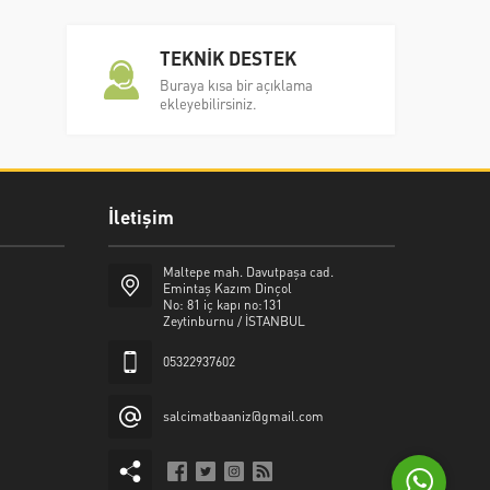
TEKNİK DESTEK
Buraya kısa bir açıklama
ekleyebilirsiniz.
İletişim
Şalcı Matbaa
Maltepe mah. Davutpaşa cad.
Emintaş Kazım Dinçol
No: 81 iç kapı no:131
Zeytinburnu / İSTANBUL
05322937602
Cevap Yaz
salcimatbaaniz@gmail.com