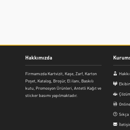
Hakkımızda
Kurums
Firmamızda Kartvizit, Kaşe, Zarf, Karton
Hakkı
Poşet, Katalog, Broşür, El ilanı, Baskılı
Ekibi
kutu, Promosyon Ürünleri, Antetli Kağıt ve
Çözüm
sticker basımı yapılmaktadır.
Onlin
Sıkça 
İletiş