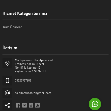
Hizmet Kategorilerimiz
Tüm Ürünler
İletişim
Şalcı Matbaa
Maltepe mah. Davutpaşa cad.
Emintaş Kazım Dinçol
No: 81 iç kapı no:131
Zeytinburnu / İSTANBUL
05322937602
Cevap Yaz
salcimatbaaniz@gmail.com